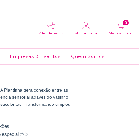
0
Atendimento
Minha conta
Meu carrinho
Empresas & Eventos
Quem Somos
 A Plantinha gera conexão entre as 
ência sensorial através do vasinho 
s suculentas. Transformando simples 
xões: 
e especial 🌱✨