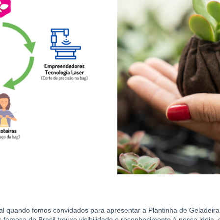
ial quando fomos convidados para apresentar a Plantinha de Geladeir
s famosa do Brasil trouxe visibilidade e reconhecimento à nossa ideia,