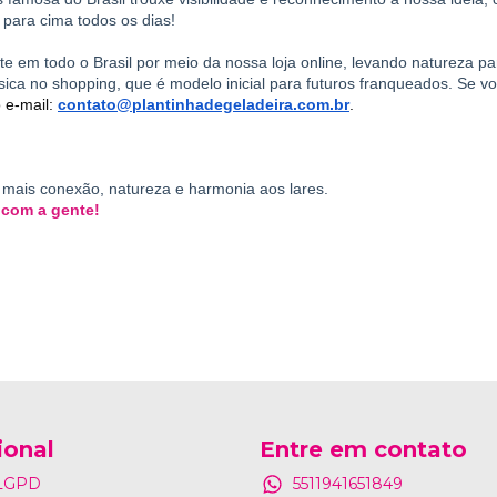
para cima todos os dias!
te em todo o Brasil por meio da nossa loja online, levando natureza pa
ica no shopping, que é modelo inicial para futuros franqueados. Se vo
 e-mail: 
contato@plantinhadegeladeira.com.br
.
mais conexão, natureza e harmonia aos lares. 
 com a gente!
ional
Entre em contato
 LGPD
5511941651849