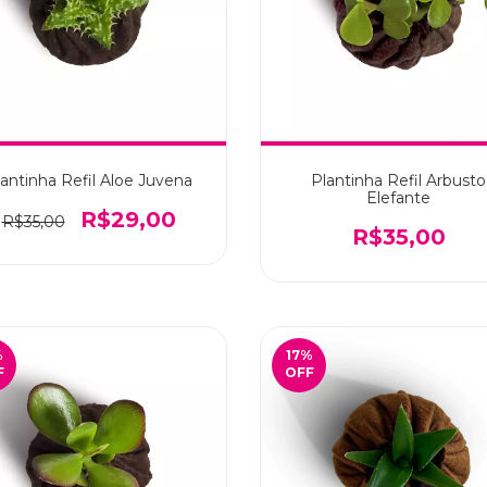
lantinha Refil Aloe Juvena
Plantinha Refil Arbusto
Elefante
R$29,00
R$35,00
R$35,00
%
17
%
F
OFF