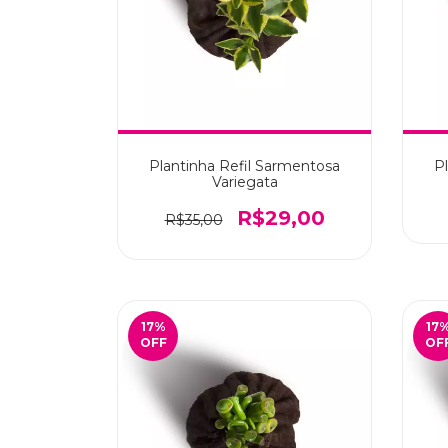
Plantinha Refil Sarmentosa
P
Variegata
R$29,00
R$35,00
17
%
17
OFF
OF