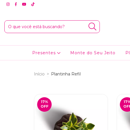
Presentes
Monte do Seu Jeito
P
Início
>
Plantinha Refil
17
%
17
OFF
OF