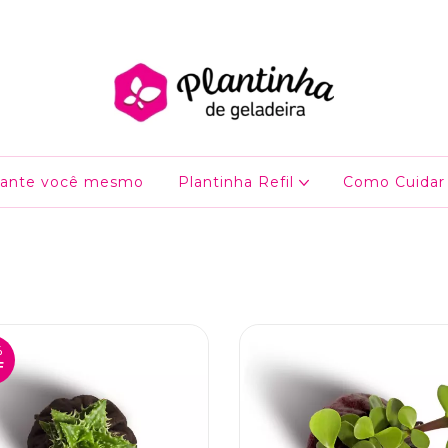
lante você mesmo
Plantinha Refil
Como Cuidar
%
F