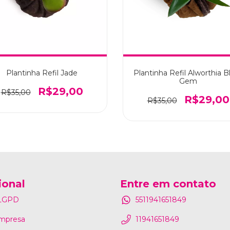
Plantinha Refil Jade
Plantinha Refil Alworthia B
Gem
R$29,00
R$35,00
R$29,00
R$35,00
ional
Entre em contato
 LGPD
5511941651849
mpresa
11941651849