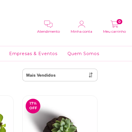
0
Atendimento
Minha conta
Meu carrinho
Empresas & Eventos
Quem Somos
17
%
OFF