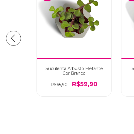
4Un.
Suculenta Arbusto Elefante
S
Cor Branco
35,90
R$59,90
R$65,90
 juros