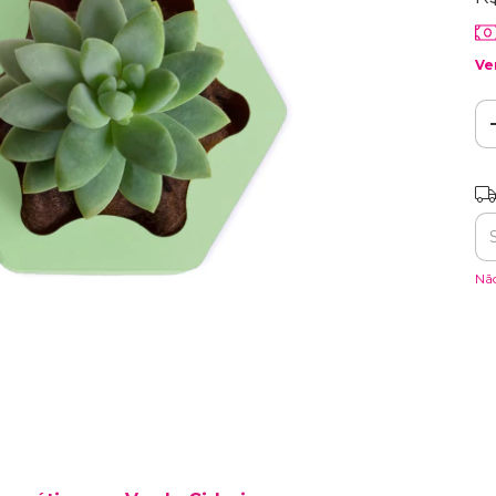
Ve
Ent
Nã