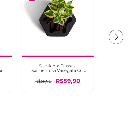
Suculenta Crassula
K
or
Sarmentosa Variegata Cor
Preto
R$263,
R$59,90
R$65,90
2
x de