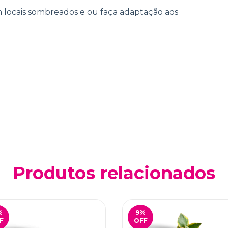
m locais sombreados e ou faça adaptação aos
Produtos relacionados
%
9
%
F
OFF