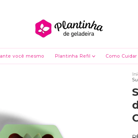
lante você mesmo
Plantinha Refil
Como Cuidar
Iní
Su
d
C
R