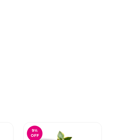
9
%
14
%
OFF
OFF