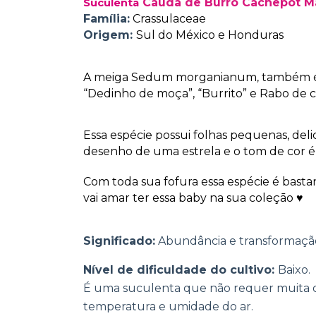
Cauda de Burro
Cachepot Ma
Suculenta
Família:
Crassulaceae
Origem:
Sul do México e Honduras
A meiga Sedum morganianum
também é
,
“Dedinho de moça”, “Burrito” e Rabo de ca
Essa espécie possui folhas pequenas, del
desenho de uma estrela e o tom de cor é
Com toda sua fofura essa espécie é bastan
vai amar ter essa baby na sua coleçāo ♥
Significado:
Abundância e transformaçã
Nível de dificuldade do cultivo:
Baixo.
É uma suculenta que não requer muita
temperatura e umidade do ar.