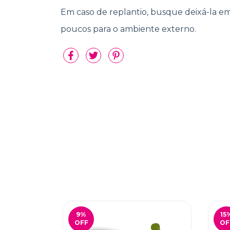
Em caso de replantio, busque deixá-la e
poucos para o ambiente externo.
9
%
15
OFF
OF