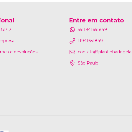
ional
Entre em contato
 LGPD
5511941651849
mpresa
11941651849
 troca e devoluções
contato@plantinhadegelad
São Paulo