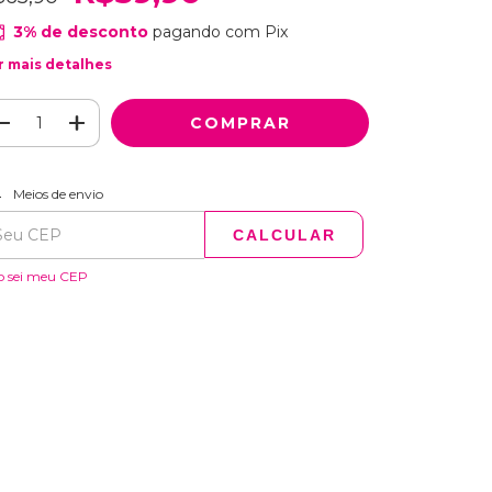
3% de desconto
pagando com Pix
r mais detalhes
ALTERAR CEP
regas para o CEP:
Meios de envio
CALCULAR
o sei meu CEP