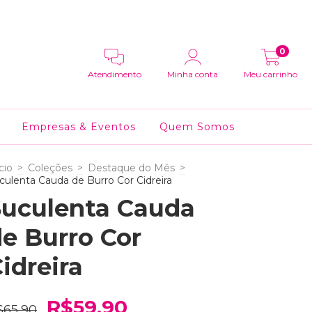
0
Atendimento
Minha conta
Meu carrinho
Empresas & Eventos
Quem Somos
cio
>
Coleções
>
Destaque do Mês
>
culenta Cauda de Burro Cor Cidreira
Suculenta Cauda
e Burro Cor
idreira
R$59,90
$65,90