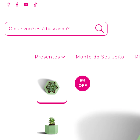
Presentes
Monte do Seu Jeito
P
9
%
OFF