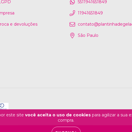
 LGPD
5511941651849
mpresa
11941651849
 troca e devoluções
contato@plantinhadegelad
São Paulo
or este site
você aceita o uso de cookies
para agilizar a sua 
compra.