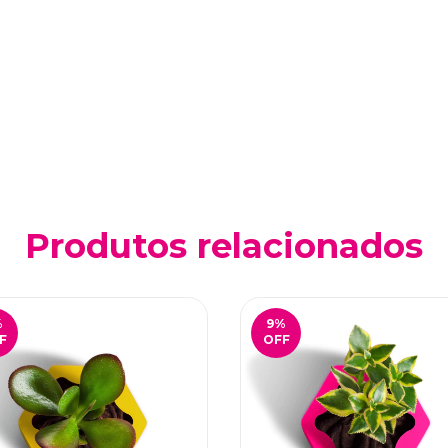
Produtos relacionados
%
9
%
F
OFF