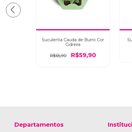
 Burro Cor
Suculenta Cauda de Burro Cor
Su
Cidreira
9,90
R$59,90
R$65,90
Departamentos
Instituc