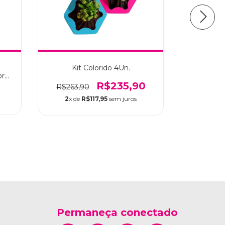
Kit Colorido 4Un.
Suculen
or
Ge
R$235,90
R$263,90
R$65,
2
x de
R$117,95
sem juros
Permaneça conectado