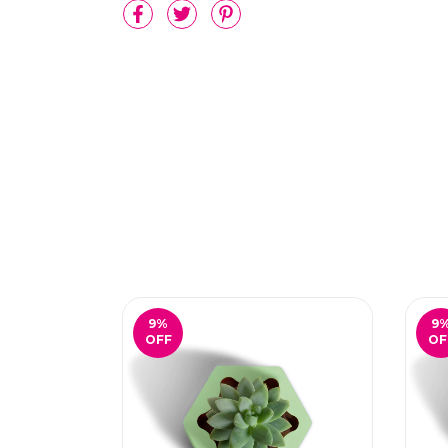
9
%
9
OFF
OF