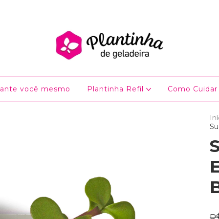
lante você mesmo
Plantinha Refil
Como Cuidar
Iní
Su
E
R