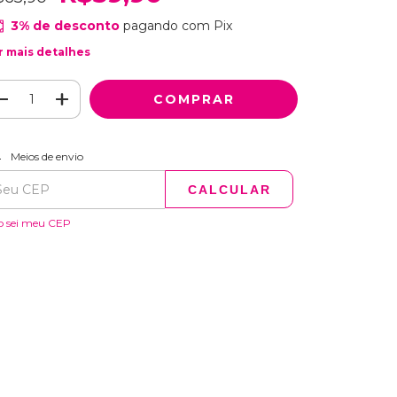
3% de desconto
pagando com Pix
r mais detalhes
ALTERAR CEP
regas para o CEP:
Meios de envio
CALCULAR
o sei meu CEP