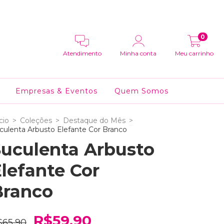
0
Atendimento
Minha conta
Meu carrinho
Empresas & Eventos
Quem Somos
cio
>
Coleções
>
Destaque do Mês
>
culenta Arbusto Elefante Cor Branco
Suculenta Arbusto
lefante Cor
Branco
R$59,90
$65,90