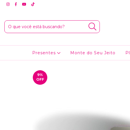
Presentes
Monte do Seu Jeito
P
9
%
OFF