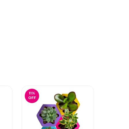
11
%
15
%
OFF
OFF